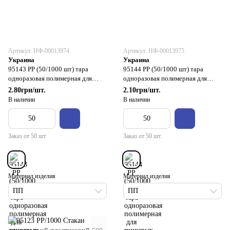
Артикул: НФ-00013974
Артикул: НФ-00013975
Украина
Украина
95143 РР (50/1000 шт) тара
95144 РР (50/1000 шт) тара
одноразовая полимерная для
одноразовая полимерная для
пищевых продуктов
пищевых продуктов
2.80грн/шт.
2.10грн/шт.
В наличии
В наличии
Заказ от 50 шт.
Заказ от 50 шт.
Материал изделия
Материал изделия
ПП
ПП