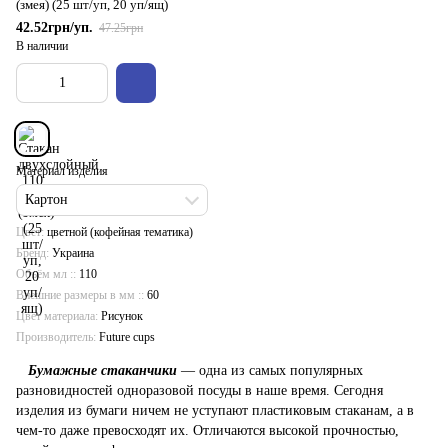
(змея) (25 шт/уп, 20 уп/ящ)
42.52грн/уп.
47.25грн
В наличии
Материал изделия
Картон
Цвет
цветной (кофейная тематика)
Бренд
Украина
Объём мл :
110
Внешние размеры в мм :
60
Цвет материала
Рисунок
Производитель
Future cups
Бумажные стаканчики
— одна из самых популярных
разновидностей одноразовой посуды в наше время. Сегодня
изделия из бумаги ничем не уступают пластиковым стаканам, а в
чем-то даже превосходят их. Отличаются высокой прочностью,