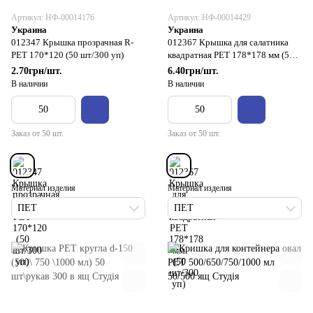
Артикул: НФ-00014176
Артикул: НФ-00014429
Украина
Украина
012347 Крышка прозрачная R-
012367 Крышка для салатника
PET 170*120 (50 шт/300 уп)
квадратная РЕТ 178*178 мм (50
шт/300 уп)
2.70грн/шт.
6.40грн/шт.
В наличии
В наличии
Заказ от 50 шт.
Заказ от 50 шт.
Материал изделия
Материал изделия
ПЕТ
ПЕТ