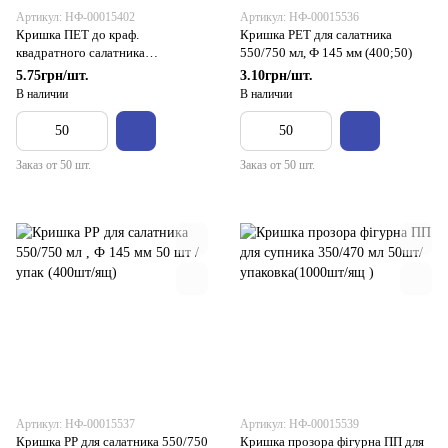
Артикул: НФ-00015402
Артикул: НФ-00015536
Кришка ПЕТ до краф.
Кришка PЕТ для салатника
квадратного салатника
550/750 мл, Ф 145 мм (400;50)
750/1000/1200/1400 мл 175*175
5.75грн/шт.
3.10грн/шт.
50шт/300ящ
В наличии
В наличии
Заказ от 50 шт.
Заказ от 50 шт.
Артикул: НФ-00015537
Артикул: НФ-00015539
Кришка РР для салатника 550/750
Кришка прозора фігурна ПП для