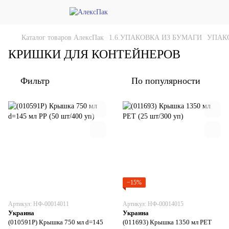
Каталог товаров АлексПак
1.6.УПАКОВКА ИЗ БУМАГИ
УПАК
КРИШКИ ДЛЯ КОНТЕЙНЕРОВ
Фильтр
По популярности
−15%
Артикул: НФ-00014011
Артикул: НФ-00014015
Украина
Украина
(010591Р) Крышка 750 мл d=145
(011693) Крышка 1350 мл РЕТ