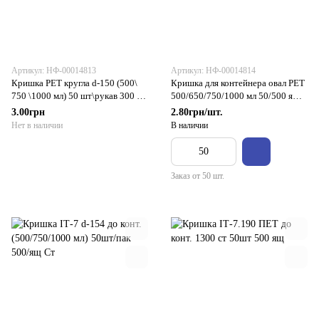
Артикул: НФ-00014813
Артикул: НФ-00014814
Кришка РЕТ кругла d-150 (500\
Кришка для контейнера овал РЕТ
750 \1000 мл) 50 шт\рукав 300 в
500/650/750/1000 мл 50/500 ящ
ящ Студія
Студія
3.00грн
2.80грн/шт.
Нет в наличии
В наличии
Заказ от 50 шт.