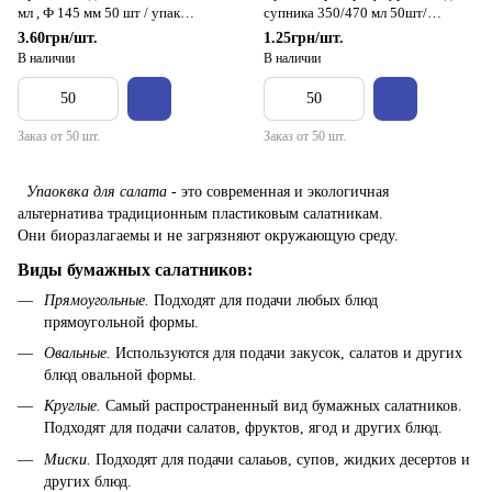
мл , Ф 145 мм 50 шт / упак
супника 350/470 мл 50шт/
(400шт/ящ)
упаковка(1000шт/ящ )
3.60грн/шт.
1.25грн/шт.
В наличии
В наличии
Заказ от 50 шт.
Заказ от 50 шт.
Упаоквка для салата
- это современная и экологичная
альтернатива традиционным пластиковым салатникам.
Они биоразлагаемы
и не загрязняют окружающую среду.
Виды бумажных салатников:
Прямоугольные.
Подходят для подачи любых блюд
прямоугольной формы.
Овальные.
Используются для подачи закусок, салатов и других
блюд овальной формы.
Круглые.
Самый распространенный вид бумажных салатников.
Подходят для подачи салатов, фруктов, ягод и других блюд.
Миски.
Подходят для подачи салаьов, супов, жидких десертов и
других блюд.