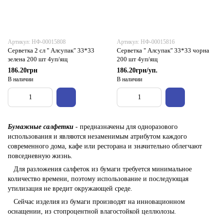
Артикул: НФ-00015808
Артикул: НФ-00015816
Серветка 2 сл " Алсупак" 33*33
Серветка " Алсупак" 33*33 чорна
зелена 200 шт 4уп/ящ
200 шт 4уп/ящ
186.20грн
186.20грн/уп.
В наличии
В наличии
Бумажные салфетки
- предназначены для одноразового
использования и являются незаменимым атрибутом каждого
современного дома, кафе или ресторана и значительно облегчают
повседневную жизнь.
Для разложения салфеток из бумаги требуется минимальное
количество времени, поэтому использование и последующая
утилизация не вредит окружающей среде.
Сейчас изделия из бумаги производят на инновационном
оснащении, из стопроцентной влагостойкой целлюлозы.