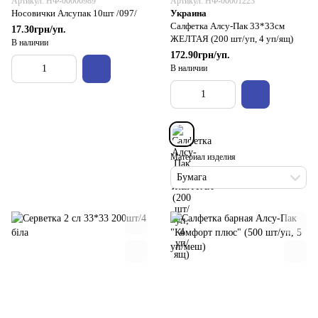
Артикул: НФ-00000989
Артикул: НФ-00001223
Носовички Алсупак 10шт /097/
Украина
Салфетка Алсу-Пак 33*33см
17.30грн/уп.
ЖЕЛТАЯ (200 шт/уп, 4 уп/ящ)
В наличии
172.90грн/уп.
В наличии
Материал изделия
Бумага