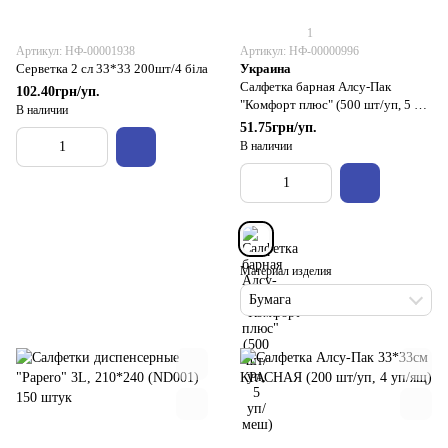
1
Артикул: НФ-00001938
Артикул: НФ-00000996
Серветка 2 сл 33*33 200шт/4 біла
Украина
Салфетка барная Алсу-Пак
102.40грн/уп.
"Комфорт плюс" (500 шт/уп, 5 уп/
В наличии
меш)
51.75грн/уп.
В наличии
Материал изделия
Бумага