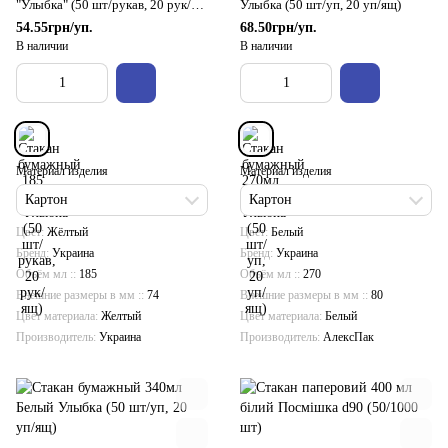
"Улыбка" (50 шт/рукав, 20 рук/
Улыбка (50 шт/уп, 20 уп/ящ)
ящ)
54.55грн/уп.
68.50грн/уп.
В наличии
В наличии
Материал изделия
Материал изделия
Картон
Картон
Цвет
Жёлтый
Цвет
Белый
Бренд
Украина
Бренд
Украина
Объём мл :
185
Объём мл :
270
Внешние размеры в мм :
74
Внешние размеры в мм :
80
Цвет материала
Желтый
Цвет материала
Белый
Производитель
Украина
Производитель
АлексПак