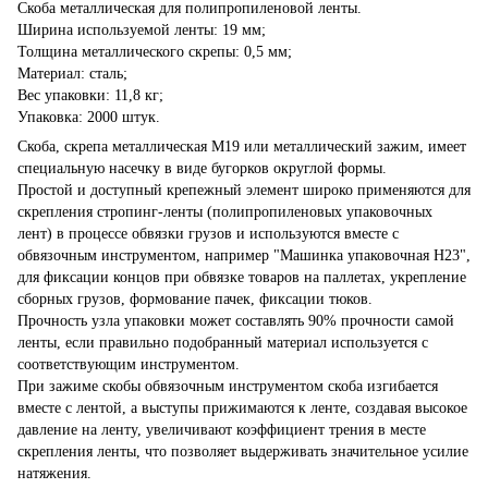
Скоба металлическая для полипропиленовой ленты.
Ширина используемой ленты: 19 мм;
Толщина металлического скрепы: 0,5 мм;
Материал: сталь;
Вес упаковки: 11,8 кг;
Упаковка: 2000 штук.
Скоба, скрепа металлическая М19 или металлический зажим, имеет
специальную насечку в виде бугорков округлой формы.
Простой и доступный крепежный элемент широко применяются для
скрепления стропинг-ленты (полипропиленовых упаковочных
лент) в процессе обвязки грузов и используются вместе с
обвязочным инструментом, например "Машинка упаковочная Н23",
для фиксации концов при обвязке товаров на паллетах, укрепление
сборных грузов, формование пачек, фиксации тюков.
Прочность узла упаковки может составлять 90% прочности самой
ленты, если правильно подобранный материал используется с
соответствующим инструментом.
При зажиме скобы обвязочным инструментом скоба изгибается
вместе с лентой, а выступы прижимаются к ленте, создавая высокое
давление на ленту, увеличивают коэффициент трения в месте
скрепления ленты, что позволяет выдерживать значительное усилие
натяжения.