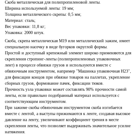
Скоба металлическая для полипропиленовой ленты.
Ширина используемой ленты: 19 мм;
Толщина металлического скрепы: 0,5 мм;
Материал: сталь;
Вес упаковки: 11,8 кг;
Упаковка: 2000 штук.
Скоба, скрепа металлическая М19 или металлический зажим, имеет
специальную насечку в виде бугорков округлой формы.
Простой и доступный крепежный элемент широко применяются для
скрепления стропинг-ленты (полипропиленовых упаковочных
лент) в процессе обвязки грузов и используются вместе с
обвязочным инструментом, например "Машинка упаковочная Н23",
для фиксации концов при обвязке товаров на паллетах, укрепление
сборных грузов, формование пачек, фиксации тюков.
Прочность узла упаковки может составлять 90% прочности самой
ленты, если правильно подобранный материал используется с
соответствующим инструментом.
При зажиме скобы обвязочным инструментом скоба изгибается
вместе с лентой, а выступы прижимаются к ленте, создавая высокое
давление на ленту, увеличивают коэффициент трения в месте
скрепления ленты, что позволяет выдерживать значительное усилие
натяжения.