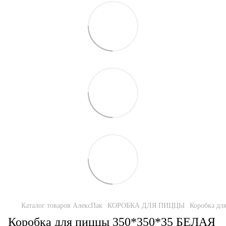
Каталог товаров АлексПак
КОРОБКА ДЛЯ ПИЦЦЫ
Коробка дл
Коробка для пиццы 350*350*35 БЕЛАЯ