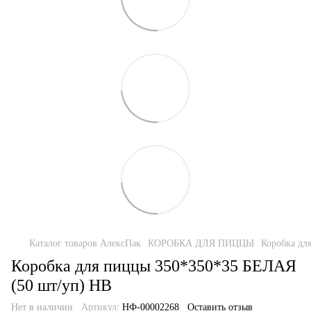
Каталог товаров АлексПак
КОРОБКА ДЛЯ ПИЦЦЫ
Коробка дл
Коробка для пиццы 350*350*35 БЕЛАЯ
(50 шт/уп) НВ
Нет в наличии
Артикул:
НФ-00002268
Оставить отзыв