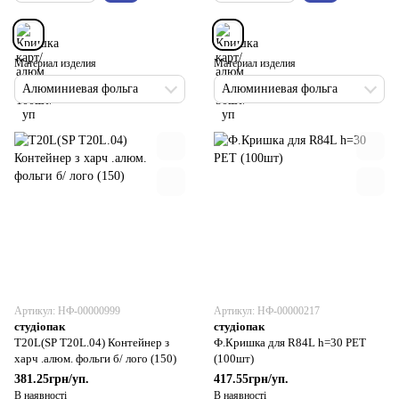
Материал изделия
Материал изделия
Алюминиевая фольга
Алюминиевая фольга
Артикул: НФ-00000999
Артикул: НФ-00000217
студіопак
студіопак
Т20L(SP T20L.04) Контейнер з
Ф.Кришка для R84L h=30 РЕТ
харч .алюм. фольги б/ лого (150)
(100шт)
381.25грн/уп.
417.55грн/уп.
В наявності
В наявності