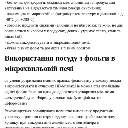
- безпечна для здоров'я, оскільки між алюмінієм та продуктами
харчування не відбувається хімічної реакції окиснення;
- жароміцна та морозостійка (витримує температуру в діапазоні від
-40°С до +280°С);
- зберігає продукти свіжими (алюміній не вбирає сік та жир, не дає
розвиватися мікробам у продуктах, довго - утримує тепло, смак та
запах їжі);
- можна використовувати в мікрохвильовій печі;
- буває різних форм та розмірів з різним обсягом.
Використання посуду з фольги в
мікрохвильовій печі
За умови дотримання певних правил, фольговану упаковку можна
використовувати в сучасних НВЧ-печах.Не можна ставити більше
однієї форми близько одна до одної через утворення між ними
електричної дуги. Форма упаковки має бути цілісна, не
деформована
Рекомендується розміщувати повністю наповнену продуктами
упаковку строго по центру піддону та картонну або пластикову
кришку, при використанні алюмінієвого контейнера в