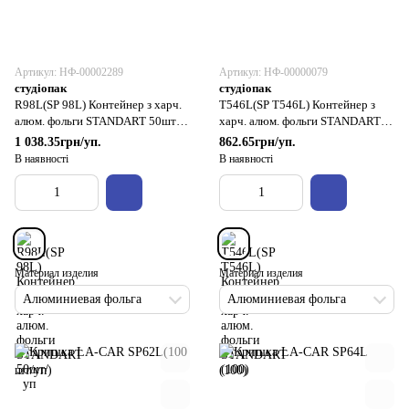
Артикул: НФ-00002289
Артикул: НФ-00000079
студіопак
студіопак
R98L(SP 98L) Контейнер з харч.
T546L(SP T546L) Контейнер з
алюм. фольги STANDART 50шт/
харч. алюм. фольги STANDART
уп
(100)
1 038.35грн/уп.
862.65грн/уп.
В наявності
В наявності
Материал изделия
Материал изделия
Алюминиевая фольга
Алюминиевая фольга