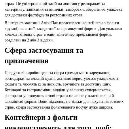
страв. Це універсальний засіб на допомогу ресторанам та
кейтерингу, запікання та випічки, заморозки, зберігання, упаковка
для доставки фастфуду та ресторанних страв.
В інтернет-магазині АлексПак представлені контейнери з фольги
круглої, овальної, квадратної та прямокутної форми. Для упаковки
кількох готових страв в один контейнер представлені форми,
розділені на 2 або 3 відсіки.
Сфера застосування та
призначення
Продуктові виробництва та сфера громадського харчування,
господарки на власній кухні, активно користуються упаковкою з
фольги та люблять їх за легкість, зручність та доступну ціну.
Кулінарні та гастрономічні відділи у великих супермаркетах,
ресторани упаковують готові страви не лише у пластикові, а й
алюмінієві форми. Вони підходять не тільки для пакування готових
страв, сфера застосування фольгованого посуду дуже широка.
Контейнери з фольги
використовують для того, щоб: