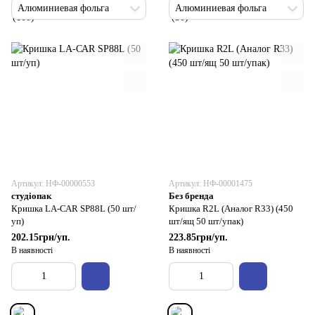
Алюминиевая фольга
Алюминиевая фольга
Артикул: НФ-00000553
Артикул: НФ-00001475
студіопак
Без бренда
Кришка LA-САR SP88L (50 шт/
Кришка R2L (Аналог R33) (450
уп)
шт/ящ 50 шт/упак)
202.15грн/уп.
223.85грн/уп.
В наявності
В наявності