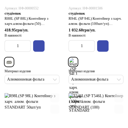
Артикул: НФ-00000552
Артикул: НФ-00001506
студіопак
студіопак
R88L (SP 88L) Контейнер з
R94L (SP 94L) Контейнер з харч.
харч.алюм.фольги (50)
алюм. фольги (100шт/уп)
STANDART
STANDART
418.95грн/уп.
1 032.60грн/уп.
В наявності
В наявності
Материал изделия
Материал изделия
Алюминиевая фольга
Алюминиевая фольга