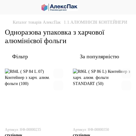
Каталог товарів АлексПак
1.1.АЛЮМІНІЄВІ КОНТЕЙНЕРИ
Одноразова упаковка з харчової
алюмінієвої фольги
Фільтр
За популярністю
Артикул: НФ-00000235
Артикул: НФ-00000350
студіопак
студіопак