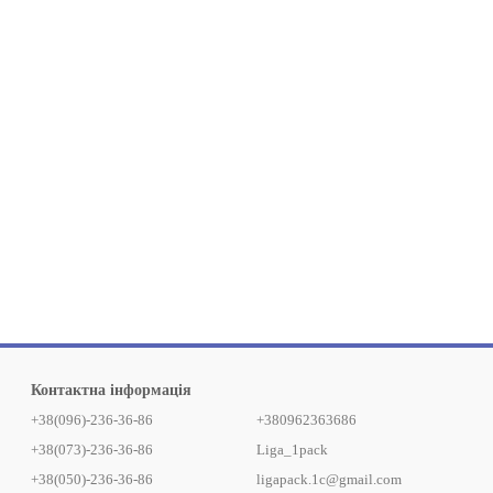
 встановленим стандартам якості та безпеки застосування з
Контактна інформація
+38(096)-236-36-86
+380962363686
+38(073)-236-36-86
Liga_1pack
+38(050)-236-36-86
ligapack.1c@gmail.com