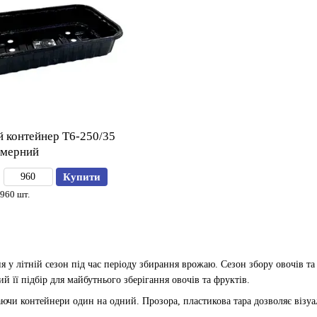
 контейнер Т6-250/35
імерний
Купити
960 шт.
у літній сезон під час періоду збирання врожаю. Сезон збору овочів та 
й її підбір для майбутнього зберігання овочів та фруктів.
чи контейнери один на одний. Прозора, пластикова тара дозволяє візуаль