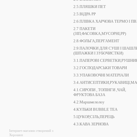
2.5.ПЛЯШКИ ПЕТ
2.5.ВІДРА РР
2.6.ПЛІВКА ХАРЧОВА ТЕРМО І ПВ
2.7 ПАКЕТИ
(ЗІП,ФАСОВКА,МУСОРНІ,РР)
2.8.ФОЛЬГА,ПЕРГАМЕНТ
2.9.ПАЛОЧКИ ДЛЯ СУШІ І ШАШЛ
(ШПАЖКИ І ЗУБОЧИСТКИ)
3.1.ПАПЕРОВІ СЕРВЕТКИ,РУШНИ
3.2.ГОСПОДАРСЬКИ ТОВАРИ
3.3.УПАКОВОЧНІ МАТЕРІАЛИ
3.4.АНТИСЕПТИКИ,РУКАВИЦІ,М
4.1.СИРОПИ , ТОПІНГИ ,ЧАЙ,
ФРУКТОВА БАЗА
4.2.Маршмелолоу
4.КУЛЬКИ BUBBLE TEA
5.ЦУКОР,СІЛЬ,ПЕРЕЦЬ
4.3.КАВА ЗЕРНОВА
Інтернет-магазин створений з
Хорошоп