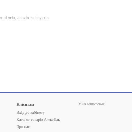
нні ягід, овочів та фруктів.
вітря.
 та інші види упаковки за найнижчими цінами. Вся продукція відповідає
Ми в соцмережах
Клієнтам
Вхід до кабінету
Каталог товарів АлексПак
Про нас