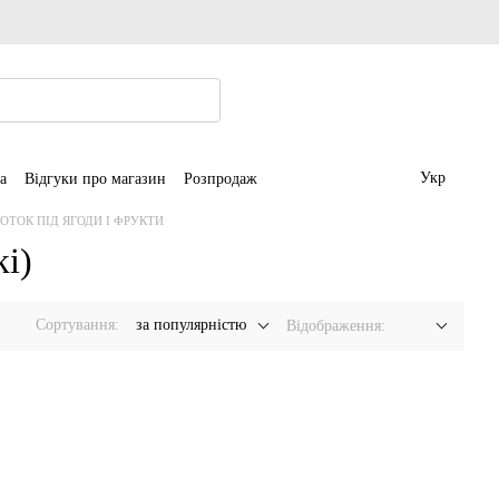
Укр
а
Відгуки про магазин
Розпродаж
ОТОК ПІД ЯГОДИ І ФРУКТИ
кі)
Сортування:
за популярністю
Відображення: