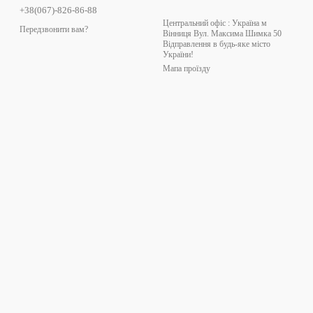
+38(067)-826-86-88
Центральний офіс : Україна м
Передзвонити вам?
Вінниця Вул. Максима Шимка 50
Відправлення в будь-яке місто
України!
Мапа проїзду