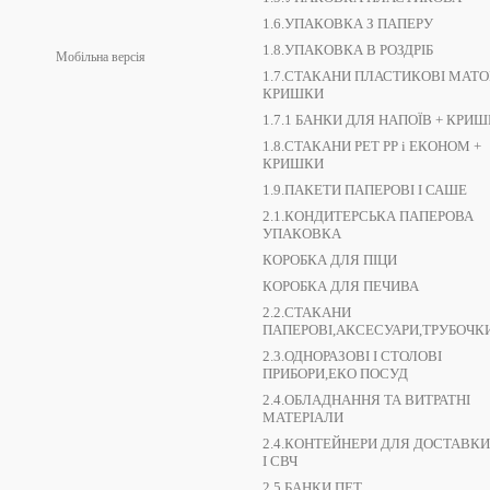
1.6.УПАКОВКА З ПАПЕРУ
1.8.УПАКОВКА В РОЗДРІБ
Мобільна версія
1.7.СТАКАНИ ПЛАСТИКОВІ МАТОВ
КРИШКИ
1.7.1 БАНКИ ДЛЯ НАПОЇВ + КРИ
1.8.СТАКАНИ РЕТ РР і ЕКОНОМ +
КРИШКИ
1.9.ПАКЕТИ ПАПЕРОВІ І САШЕ
2.1.КОНДИТЕРСЬКА ПАПЕРОВА
УПАКОВКА
КОРОБКА ДЛЯ ПІЦИ
КОРОБКА ДЛЯ ПЕЧИВА
2.2.СТАКАНИ
ПАПЕРОВІ,АКСЕСУАРИ,ТРУБОЧК
2.3.ОДНОРАЗОВІ І СТОЛОВІ
ПРИБОРИ,ЕКО ПОСУД
2.4.ОБЛАДНАННЯ ТА ВИТРАТНІ
МАТЕРІАЛИ
2.4.КОНТЕЙНЕРИ ДЛЯ ДОСТАВКИ
І СВЧ
2.5 БАНКИ ПЕТ