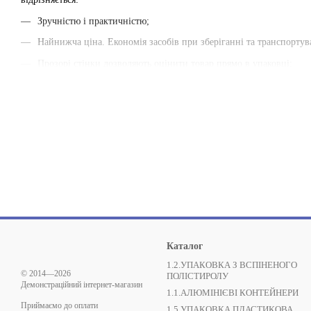
Зручністю і практичністю;
Найнижча ціна. Економія засобів при зберіганні та транспортува
Прозорі стінки дозволяють оцінити товар прямо в упаковці;
Додаткові отвори у ємностях забезпечують вільну циркуляцію по
У нашому інтернет-магазині АлексПак Ви можете купити пластикову
харчовими продуктами.
Каталог
1.2.УПАКОВКА З ВСПІНЕНОГО
© 2014—2026
ПОЛІСТИРОЛУ
Демонстраційний інтернет-магазин
1.1.АЛЮМІНІЄВІ КОНТЕЙНЕРИ
Приймаємо до оплати
1.5.УПАКОВКА ПЛАСТИКОВА