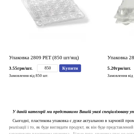
Упаковка 2809 РЕТ (850 шт/ящ)
Упаковка 28
3.55грн/шт.
Купити
5.20грн/шт.
Замовлення від 850 шт.
Замовлення від 
У даній категорії ми представимо Вашій увазі спеціалізовану уп
Сьогодні, пластикова упаковка є дуже актуальною в харчовій проми
реалізації і то, як буде виглядати продукт, як він буде представле
гарантувати пластикова упаковка. Більш того, упаковка грає не ост