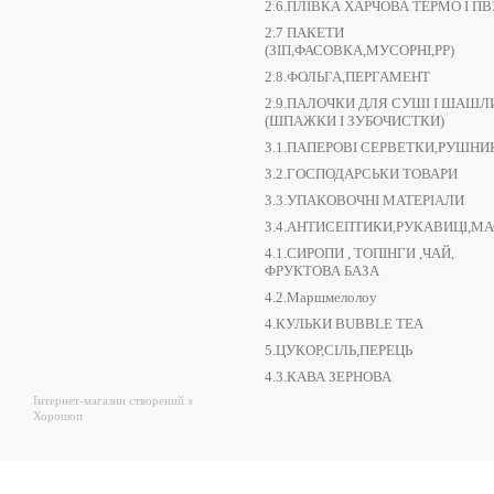
2.6.ПЛІВКА ХАРЧОВА ТЕРМО І ПВ
2.7 ПАКЕТИ
(ЗІП,ФАСОВКА,МУСОРНІ,РР)
2.8.ФОЛЬГА,ПЕРГАМЕНТ
2.9.ПАЛОЧКИ ДЛЯ СУШІ І ШАШЛ
(ШПАЖКИ І ЗУБОЧИСТКИ)
3.1.ПАПЕРОВІ СЕРВЕТКИ,РУШНИ
3.2.ГОСПОДАРСЬКИ ТОВАРИ
3.3.УПАКОВОЧНІ МАТЕРІАЛИ
3.4.АНТИСЕПТИКИ,РУКАВИЦІ,М
4.1.СИРОПИ , ТОПІНГИ ,ЧАЙ,
ФРУКТОВА БАЗА
4.2.Маршмелолоу
4.КУЛЬКИ BUBBLE TEA
5.ЦУКОР,СІЛЬ,ПЕРЕЦЬ
4.3.КАВА ЗЕРНОВА
Інтернет-магазин створений з
Хорошоп