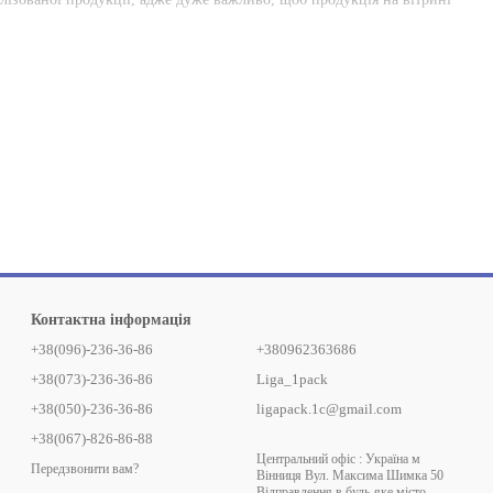
Контактна інформація
+38(096)-236-36-86
+380962363686
+38(073)-236-36-86
Liga_1pack
+38(050)-236-36-86
ligapack.1c@gmail.com
+38(067)-826-86-88
Центральний офіс : Україна м
Передзвонити вам?
Вінниця Вул. Максима Шимка 50
Відправлення в будь-яке місто