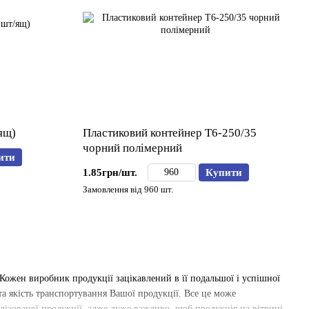
ящ)
Пластиковий контейнер Т6-250/35
чорний полімерний
ити
1.85грн/шт.
Купити
Замовлення від 960 шт.
Кожен виробник продукції зацікавлений в її подальшої і успішної
 та якість транспортування Вашої продукції. Все це може
алізованої продукції, адже дуже важливо, щоб продукція на вітрині