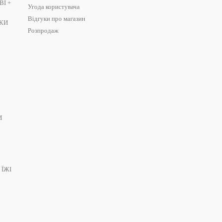
І +
Угода користувача
Відгуки про магазин
ШКИ
Розпродаж
И
 ЇЖІ