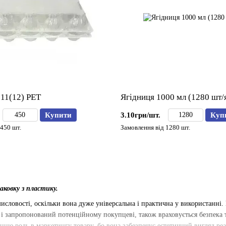
11(12) РЕТ
Ягідниця 1000 мл (1280 шт/
Купити
3.10грн/шт.
Куп
450 шт.
Замовлення від 1280 шт.
аковку з пластику.
словості, оскільки вона дуже універсальна і практична у використанні. 
ний і запропонований потенційному покупцеві, також враховується безпека
анню роль в маркетингу товару, бо вона забезпечує естетичний вигляд ре