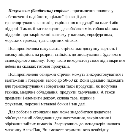
Пакувальна (бандажна) стрічка
- призначення полягає у
забезпеченні надійного, щільної фіксації для
транспортування вантажів, скріплення продукції на палеті або
піддоні. Також її застосовують для обв'язки між собою кількох
піддонів при закріпленні вантажу у вагонах, еврофургонах,
морських трюмах, транспортних літаках.
Поліпропіленова пакувальна стрічка має доступну вартість і
високу міцність на розрив, стійкість до зношування і будь-якого
атмосферного впливу. Тому часто використовується під відкритим
небом на складах готової продукції.
Поліпропіленові бандажні стрічки можуть використовуватися з
вантажами і товарами вагою до 50-60 кг. Вони ідеально підходять
для транспортування і зберігання такої продукції, як побутова
техніка, медичне обладнання, продукти харчування. А також
предмети і елементи декору, скляна тара, ящики з
фруктами, порожні металеві бочки і так далі.
Для роботи з стрічками вам може знадобитися додаткове
обв'язувальний обладнання для натягування, закріплення і
обрізання зайвих шматків. Звернувшись до менеджерів нашого
магазину АлексПак, Ви зможете отримати всю необхідну