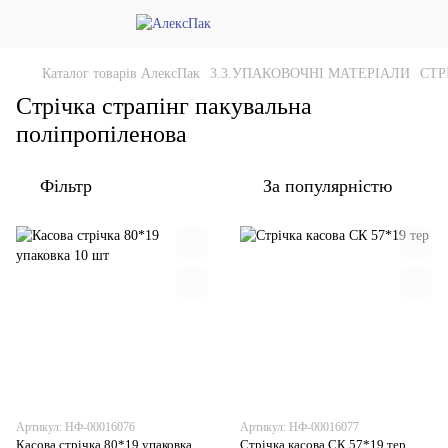
Каталог товарів АлексПак
3.3.УПАКОВОЧНІ МАТЕРІАЛИ
СТР
Стрічка страпінг пакувальна
поліпропіленова
Фільтр
За популярністю
Артикул: НФ-00016076
Артикул: НФ-00016077
Касова стрічка 80*19 упаковка
Стрічка касова СК 57*19 тер