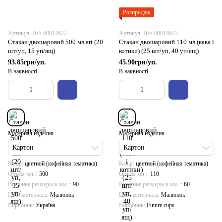
Розпродаж
Артикул: НФ-00014622
Артикул: НФ-00014623
Стакан двошаровий 500 мл art (20
Стакан двошаровий 110 мл (кава і
шт/уп, 15 уп/ящ)
котики) (25 шт/уп, 40 уп/ящ)
93.85грн/уп.
45.90грн/уп.
В наявності
В наявності
Материал изделия
Материал изделия
Картон
Картон
Колір
цветной (кофейная тематика)
Колір
цветной (кофейная тематика)
Объём мл :
500
Объём мл :
110
Внешние размеры в мм :
90
Внешние размеры в мм :
60
Цвет материала
Малюнок
Цвет материала
Малюнок
Виробник
Україна
Виробник
Future cups