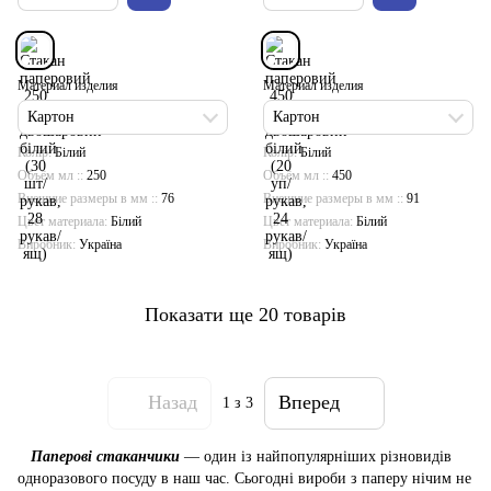
Материал изделия
Материал изделия
Картон
Картон
Колір
Білий
Колір
Білий
Объём мл :
250
Объём мл :
450
Внешние размеры в мм :
76
Внешние размеры в мм :
91
Цвет материала
Білий
Цвет материала
Білий
Виробник
Україна
Виробник
Україна
Показати ще 20 товарів
Назад
Вперед
1
з 3
Паперові стаканчики
— один із найпопулярніших різновидів
одноразового посуду в наш час. Сьогодні вироби з паперу нічим не