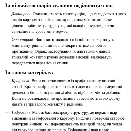
За кількістю шарів склянки поділяються на:
Двошарові.
Стакании мають конструкцію, що складається з двох
шарів картону з повітряним прошарком між ними. Таке
рішення забезпечує чудову термоізоляцію, перетворюючи
звичайне паперове міні-термос.
Одношарові
. Вони виготовляються із щільного картону та
мають внутрішнє ламіноване покриття, яке запобігає
протіканню. Однак, застосування їх для гарячих напоїв,
тривалий контакт з рукою дозволяє високій температурі
передаватися через тонкі стінки.
За типом матеріалу:
Крафтові
. Вони виготовляються із крафт-картону високої
якості. Крафт-папір виготовляється з довгих волокон деревної
целюлози без застосування хімічних відбілювачів та добавок.
Вони не розмокають, не протікають і зберігають свою форму
навіть за тривалого контакту з рідиною.
Гофровані.
Мають багатошарову структуру, де верхній шар
виконаний із гофрованого картону. Рифлена поверхня створює
повітряні кишені, які перешкоджають швидкій передачі тепла
від гарячого напою до пальців. Гофрований шар надає