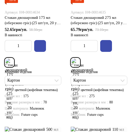
Артикул: НФ-00014634
Артикул: НФ-00014635
Стакан двошаровий 175 мл
Стакан двошаровий 275 мл
(обережно гріє) (25 шт/уп, 20 уп/
(обережно гріє) (25 шт/уп, 20 уп/
ящ)
ящ)
52.65грн/уп.
65.79грн/уп.
58.50грн
73.10грн
В наявності
В наявності
Материал изделия
Материал изделия
Картон
Картон
Колір
цветной (кофейная тематика)
Колір
цветной (кофейная тематика)
Объём мл :
175
Объём мл :
275
Внешние размеры в мм :
70
Внешние размеры в мм :
80
Цвет материала
Малюнок
Цвет материала
Малюнок
Виробник
Future cups
Виробник
Future cups