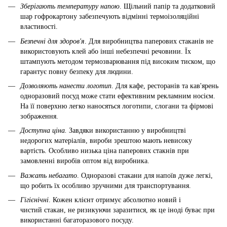
Зберігають температуру напою
. Щільний папір та додатковий
шар гофрокартону забезпечують відмінні термоізоляційні
властивості.
Безпечні для здоров'я
. Для виробництва паперових стаканів не
використовують клей або інші небезпечні речовини. Їх
штампують методом термозварювання під високим тиском, що
гарантує повну безпеку для людини.
Дозволяють нанести логотип
. Для кафе, ресторанів та кав'ярень
одноразовий посуд може стати ефективним рекламним носієм.
На її поверхню легко наносяться логотипи, слогани та фірмові
зображення.
Доступна ціна.
Завдяки використанню у виробництві
недорогих матеріалів, вироби зрештою мають невисоку
вартість. Особливо низька ціна паперових стакнів при
замовленні виробів оптом від виробника.
Важать небагато
. Одноразові стакани для напоїв дуже легкі,
що робить їх особливо зручними для транспортування.
Гігієнічні
. Кожен клієнт отримує абсолютно новий і
чистий стакан, не ризикуючи заразитися, як це іноді буває при
використанні багаторазового посуду.