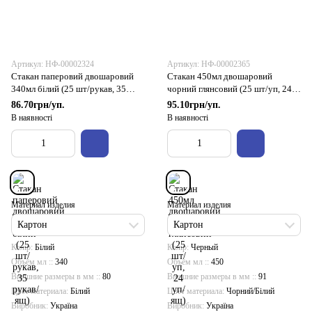
Артикул: НФ-00002324
Артикул: НФ-00002365
Стакан паперовий двошаровий
Стакан 450мл двошаровий
340мл білий (25 шт/рукав, 35
чорний глянсовий (25 шт/уп, 24
рукав/ящ)
уп/ящ)
86.70грн/уп.
95.10грн/уп.
В наявності
В наявності
Материал изделия
Материал изделия
Картон
Картон
Колір
Білий
Колір
Черный
Объём мл :
340
Объём мл :
450
Внешние размеры в мм :
80
Внешние размеры в мм :
91
Цвет материала
Білий
Цвет материала
Чорний/Білий
Виробник
Україна
Виробник
Україна