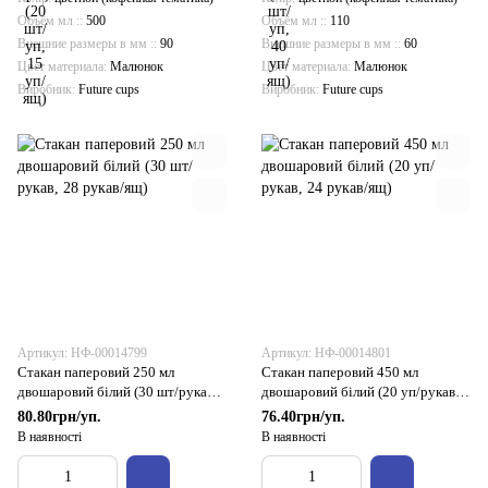
Объём мл :
500
Объём мл :
110
Внешние размеры в мм :
90
Внешние размеры в мм :
60
Цвет материала
Малюнок
Цвет материала
Малюнок
Виробник
Future cups
Виробник
Future cups
Артикул: НФ-00014799
Артикул: НФ-00014801
Стакан паперовий 250 мл
Стакан паперовий 450 мл
двошаровий білий (30 шт/рукав,
двошаровий білий (20 уп/рукав,
28 рукав/ящ)
24 рукав/ящ)
80.80грн/уп.
76.40грн/уп.
В наявності
В наявності