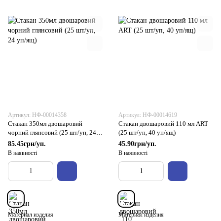
Артикул: НФ-00014358
Артикул: НФ-00014619
Стакан 350мл двошаровий
Стакан двошаровий 110 мл ART
чорний глянсовий (25 шт/уп, 24
(25 шт/уп, 40 уп/ящ)
уп/ящ)
85.45грн/уп.
45.90грн/уп.
В наявності
В наявності
Материал изделия
Материал изделия