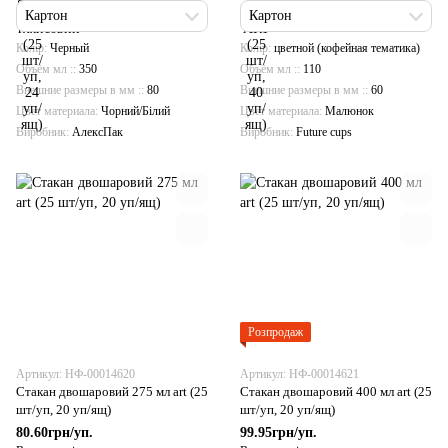
Картон
Картон
Колір
Черный
Колір
цветной (кофейная тематика)
Объём мл :
350
Объём мл :
110
Внешние размеры в мм :
80
Внешние размеры в мм :
60
Цвет материала
Чорний/Білий
Цвет материала
Малюнок
Виробник
АлексПак
Виробник
Future cups
Розпродаж
Артикул: НФ-00014620
Артикул: НФ-00014621
Стакан двошаровий 275 мл art (25
Стакан двошаровий 400 мл art (25
шт/уп, 20 уп/ящ)
шт/уп, 20 уп/ящ)
80.60грн/уп.
99.95грн/уп.