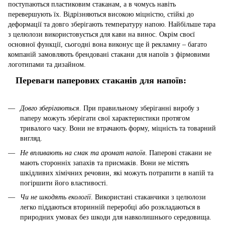
поступаються пластиковим стаканам, а в чомусь навіть
перевершують їх. Відрізняються високою міцністю, стійкі до
деформації та довго зберігають температуру напою. Найбільше тара
з целюлози використовується для кави на винос. Окрім своєї
основної функції, сьогодні вона виконує ще й рекламну – багато
компаній замовляють брендовані стакани для напоїв з фірмовими
логотипами та дизайном.
Переваги паперових стаканів для напоїв:
Довго зберігаються.
При правильному зберіганні виробу з
паперу можуть зберігати свої характеристики протягом
тривалого часу. Вони не втрачають форму, міцність та товарний
вигляд.
Не впливають на смак та аромат напоїв
. Паперові стакани не
мають сторонніх запахів та присмаків. Вони не містять
шкідливих хімічних речовин, які можуть потрапити в напій та
погіршити його властивості.
Чи не шкодять екології
. Використані стаканчики з целюлози
легко піддаються вторинній переробці або розкладаються в
природних умовах без шкоди для навколишнього середовища.