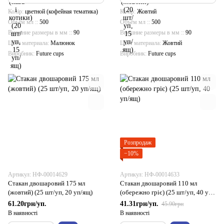
Колір
цветной (кофейная тематика)
Колір
Жовтий
Объём мл :
500
Объём мл :
500
Внешние размеры в мм :
90
Внешние размеры в мм :
90
Цвет материала
Малюнок
Цвет материала
Жовтий
Виробник
Future cups
Виробник
Future cups
Розпродаж
−10%
Артикул: НФ-00014629
Артикул: НФ-00014633
Стакан двошаровий 175 мл
Стакан двошаровий 110 мл
(жовтий) (25 шт/уп, 20 уп/ящ)
(обережно гріє) (25 шт/уп, 40 уп/
ящ)
61.20грн/уп.
41.31грн/уп.
45.90грн
В наявності
В наявності