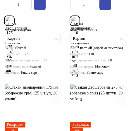
Материал изделия
Материал изделия
Картон
Картон
Колір
Жовтий
Колір
цветной (кофейная тематика)
Объём мл :
175
Объём мл :
110
Внешние размеры в мм :
70
Внешние размеры в мм :
60
Цвет материала
Жовтий
Цвет материала
Малюнок
Виробник
Future cups
Виробник
Future cups
Розпродаж
Розпродаж
−10%
−10%