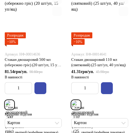
Розпродаж
Розпродаж
−10%
−10%
Артикул: НФ-00014636
Артикул: НФ-00014641
Стакан двошаровий 500 мл
Стакан двошаровий 110 мл
(обережно гріє) (20 шт/уп, 15 уп/
(святковий) (25 шт/уп, 40 уп/ящ)
ящ)
81.54грн/уп.
41.31грн/уп.
90.60грн
45.90грн
В наявності
В наявності
Материал изделия
Материал изделия
Картон
Картон
Колір
цветной (кофейная тематика)
Колір
цветной (кофейная тематика)