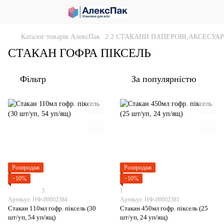
Каталог товарів АлексПак
2.2.СТАКАНИ ПАПЕРОВІ,АКСЕСУА
СТАКАН ГОФРА ПІКСЕЛЬ
Фільтр
За популярністю
Розпродаж
Розпродаж
−10%
−10%
3
1
Артикул: НФ-00002384
Артикул: НФ-00002381
Стакан 110мл гофр. піксель (30
Стакан 450мл гофр. піксель (25
шт/уп, 54 уп/ящ)
шт/уп, 24 уп/ящ)