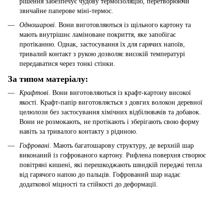
рішення забезпечує чудову термоізоляцію, перетворюючи
звичайне паперове міні-термос.
Одношарові
. Вони виготовляються із щільного картону та
мають внутрішнє ламіноване покриття, яке запобігає
протіканню. Однак, застосування їх для гарячих напоїв,
тривалий контакт з рукою дозволяє високій температурі
передаватися через тонкі стінки.
За типом матеріалу:
Крафтові
. Вони виготовляються із крафт-картону високої
якості. Крафт-папір виготовляється з довгих волокон деревної
целюлози без застосування хімічних відбілювачів та добавок.
Вони не розмокають, не протікають і зберігають свою форму
навіть за тривалого контакту з рідиною.
Гофровані.
Мають багатошарову структуру, де верхній шар
виконаний із гофрованого картону. Рифлена поверхня створює
повітряні кишені, які перешкоджають швидкій передачі тепла
від гарячого напою до пальців. Гофрований шар надає
додаткової міцності та стійкості до деформації.