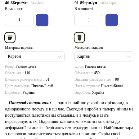
46.66грн/уп.
91.89грн/уп.
51.85грн
102.10грн
В наявності
В наявності
Материал изделия
Материал изделия
Картон
Картон
Колір
Разные цвета
Колір
Разные цвета
Объём мл :
110
Объём мл :
450
Внешние размеры в мм :
61
Внешние размеры в мм :
90
Цвет материала
Піксель/Білий
Цвет материала
Піксель/Білий
Виробник
Україна
Виробник
Україна
Паперові стаканчики
— один із найпопулярніших різновидів
одноразового посуду в наш час. Сьогодні вироби з паперу нічим не
поступаються пластиковим стаканам, а в чомусь навіть
перевершують їх. Відрізняються високою міцністю, стійкі до
деформації та довго зберігають температуру напою. Найбільше тара
з целюлози використовується для кави на винос. Окрім своєї