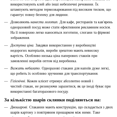
використовують клей або інші небезпечні речовини. Їх
штампують методом термозварювання під високим тиском, що
гарантує повну безпеку для людини.
Дозволяють нанести логотип
. Для кафе, ресторанів та кав'ярень
одноразовий посуд може стати ефективним рекламним носієм.
На її поверхню легко наносяться логотипи, слогани та фірмові
зображення.
Доступна ціна.
Завдяки використанню у виробництві
недорогих матеріалів, вироби зрештою мають невисоку
вартість. Особливо низька ціна паперових стакнів при
замовленні виробів оптом від виробника.
Важать небагато
. Одноразові стакани для напоїв дуже легкі,
що робить їх особливо зручними для транспортування.
Гігієнічні
. Кожен клієнт отримує абсолютно новий і
чистий стакан, не ризикуючи заразитися, як це іноді буває при
використанні багаторазового посуду.
За кількістю шарів склянки поділяються на:
Двошарові.
Стакании мають конструкцію, що складається з двох
шарів картону з повітряним прошарком між ними. Таке