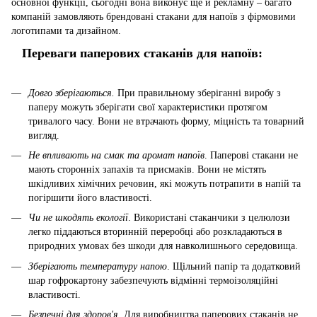
основної функції, сьогодні вона виконує ще й рекламну – багато
компаній замовляють брендовані стакани для напоїв з фірмовими
логотипами та дизайном.
Переваги паперових стаканів для напоїв:
Довго зберігаються.
При правильному зберіганні виробу з
паперу можуть зберігати свої характеристики протягом
тривалого часу. Вони не втрачають форму, міцність та товарний
вигляд.
Не впливають на смак та аромат напоїв
. Паперові стакани не
мають сторонніх запахів та присмаків. Вони не містять
шкідливих хімічних речовин, які можуть потрапити в напій та
погіршити його властивості.
Чи не шкодять екології
. Використані стаканчики з целюлози
легко піддаються вторинній переробці або розкладаються в
природних умовах без шкоди для навколишнього середовища.
Зберігають температуру напою
. Щільний папір та додатковий
шар гофрокартону забезпечують відмінні термоізоляційні
властивості.
Безпечні для здоров'я
. Для виробництва паперових стаканів не