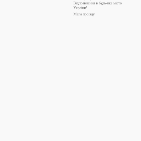
Відправлення в будь-яке місто
України!
Мапа проїзду
стосування хімічних відбілювачів та добавок. Вони не розмокають,
ні, які перешкоджають швидкій передачі тепла від гарячого напою