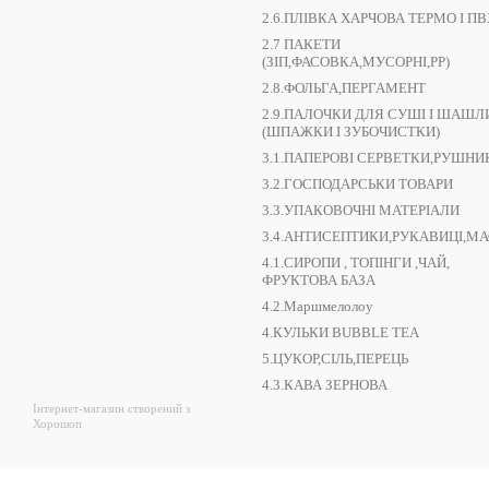
2.6.ПЛІВКА ХАРЧОВА ТЕРМО І ПВ
2.7 ПАКЕТИ
(ЗІП,ФАСОВКА,МУСОРНІ,РР)
2.8.ФОЛЬГА,ПЕРГАМЕНТ
2.9.ПАЛОЧКИ ДЛЯ СУШІ І ШАШЛ
(ШПАЖКИ І ЗУБОЧИСТКИ)
3.1.ПАПЕРОВІ СЕРВЕТКИ,РУШНИ
3.2.ГОСПОДАРСЬКИ ТОВАРИ
3.3.УПАКОВОЧНІ МАТЕРІАЛИ
3.4.АНТИСЕПТИКИ,РУКАВИЦІ,М
4.1.СИРОПИ , ТОПІНГИ ,ЧАЙ,
ФРУКТОВА БАЗА
4.2.Маршмелолоу
4.КУЛЬКИ BUBBLE TEA
5.ЦУКОР,СІЛЬ,ПЕРЕЦЬ
4.3.КАВА ЗЕРНОВА
Інтернет-магазин створений з
Хорошоп