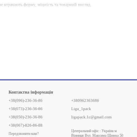
е втрачають форму, міцність та товарний вигляд.
их речовин, які можуть потрапити в напій та погіршити його
вах без шкоди для навколишнього середовища.
ом термозварювання під високим тиском, що гарантує повну безпеку
ерхню легко наносяться логотипи, слогани та фірмові зображення.
іна паперових стакнів при замовленні виробів оптом від
Контактна інформація
азового посуду.
+38(096)-236-36-86
+380962363686
+38(073)-236-36-86
Liga_1pack
+38(050)-236-36-86
ligapack.1c@gmail.com
чує чудову термоізоляцію, перетворюючи звичайне паперове міні-
+38(067)-826-86-88
Центральний офіс : Україна м
Передзвонити вам?
Вінниця Вул. Максима Шимка 50
сування їх для гарячих напоїв, тривалий контакт з рукою дозволяє