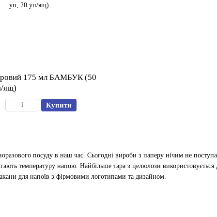
еровий 175 мл БАМБУК (50
п/ящ)
Купити
разового посуду в наш час. Сьогодні вироби з паперу нічим не поступаю
рігають температуру напою. Найбільше тара з целюлози використовується д
такани для напоїв з фірмовими логотипами та дизайном.