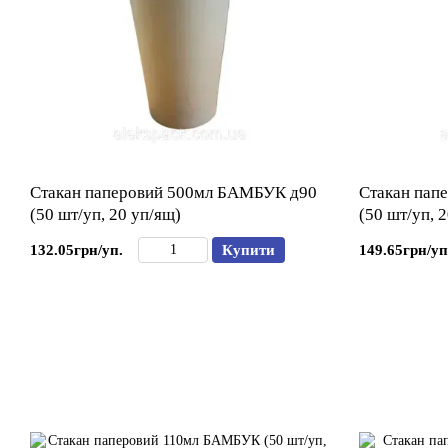
Стакан паперовий 500мл БАМБУК д90
Стакан пап
(50 шт/уп, 20 уп/ящ)
(50 шт/уп, 
132.05грн/уп.
Купити
149.65грн/уп