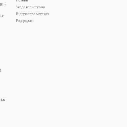
Новини
І +
Угода користувача
Відгуки про магазин
ШКИ
Розпродаж
і. Крафт-папір виготовляється з довгих волокон деревної целюлози без за
акту з рідиною.
наний із гофрованого картону. Рифлена поверхня створює повітряні кише
сті до деформації.
И
 ЇЖІ