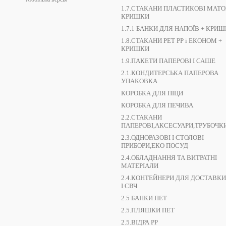
1.7.СТАКАНИ ПЛАСТИКОВІ МАТОВ
високій температурі передаватися через тонкі стінки.
КРИШКИ
За типом матеріалу:
1.7.1 БАНКИ ДЛЯ НАПОЇВ + КРИ
1.8.СТАКАНИ РЕТ РР і ЕКОНОМ +
Крафтові
. Вони виготовляються із крафт-картону високої якост
КРИШКИ
не протікають і зберігають свою форму навіть за тривалого конт
1.9.ПАКЕТИ ПАПЕРОВІ І САШЕ
Гофровані.
Мають багатошарову структуру, де верхній шар вико
2.1.КОНДИТЕРСЬКА ПАПЕРОВА
УПАКОВКА
до пальців. Гофрований шар надає додаткової міцності та стійко
КОРОБКА ДЛЯ ПІЦИ
КОРОБКА ДЛЯ ПЕЧИВА
2.2.СТАКАНИ
ПАПЕРОВІ,АКСЕСУАРИ,ТРУБОЧК
2.3.ОДНОРАЗОВІ І СТОЛОВІ
ПРИБОРИ,ЕКО ПОСУД
2.4.ОБЛАДНАННЯ ТА ВИТРАТНІ
МАТЕРІАЛИ
2.4.КОНТЕЙНЕРИ ДЛЯ ДОСТАВКИ
І СВЧ
2.5 БАНКИ ПЕТ
2.5.ПЛЯШКИ ПЕТ
2.5.ВІДРА РР