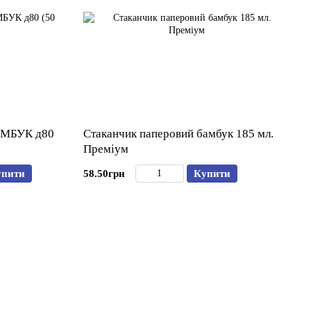
АМБУК д80
Стаканчик паперовий бамбук 185 мл.
Преміум
упити
58.50грн
Купити