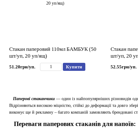
Стакан паперовий 110мл БАМБУК (50
Стакан пап
шт/уп, 20 уп/ящ)
шт/уп, 20 у
51.20грн/уп.
Купити
52.55грн/уп.
Паперові стаканчики
— один із найпопулярніших різновидів одно
Відрізняються високою міцністю, стійкі до деформації та довго збе
виконує ще й рекламну – багато компаній замовляють брендовані с
Переваги паперових стаканів для напоїв: