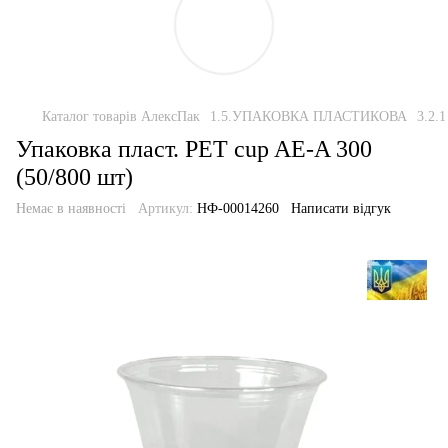
Каталог товарів АлексПак
1.5.УПАКОВКА ПЛАСТИКОВА
3.2
Упаковка пласт. РЕТ cup AE-A 300
(50/800 шт)
Немає в наявності
Артикул:
НФ-00014260
Написати відгук