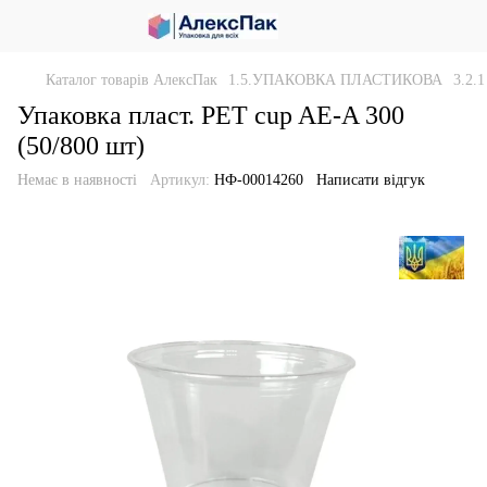
Каталог товарів АлексПак
1.5.УПАКОВКА ПЛАСТИКОВА
3.2
Упаковка пласт. РЕТ cup AE-A 300
(50/800 шт)
Немає в наявності
Артикул:
НФ-00014260
Написати відгук