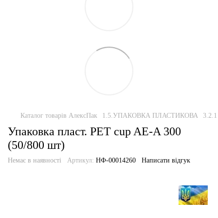
Каталог товарів АлексПак
1.5.УПАКОВКА ПЛАСТИКОВА
3.2
Упаковка пласт. РЕТ cup AE-A 300
(50/800 шт)
Немає в наявності
Артикул:
НФ-00014260
Написати відгук