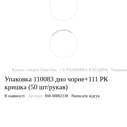
Каталог товарів АлексПак
1.8.УПАКОВКА В РОЗДРІБ
Упаковка
Упаковка 110083 дно чорне+111 РК
кришка (50 шт/рукав)
В наявності
Артикул:
НФ-00002338
Написати відгук