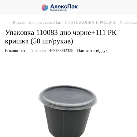
Каталог товарів АлексПак
1.8.УПАКОВКА В РОЗДРІБ
Упаковка
Упаковка 110083 дно чорне+111 РК
кришка (50 шт/рукав)
В наявності
Артикул:
НФ-00002338
Написати відгук