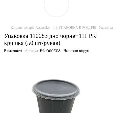
Каталог товарів АлексПак
1.8.УПАКОВКА В РОЗДРІБ
Упаковка
Упаковка 110083 дно чорне+111 РК
кришка (50 шт/рукав)
В наявності
Артикул:
НФ-00002338
Написати відгук