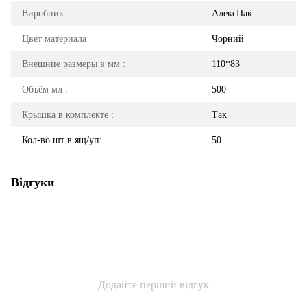
Виробник
АлексПак
Цвет материала
Чорний
Внешние размеры в мм :
110*83
Объём мл :
500
Крышка в комплекте :
Так
Кол-во шт в ящ/уп:
50
Відгуки
Додайте перший відгук