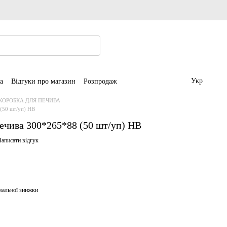
Укр
а
Відгуки про магазин
Розпродаж
КОРОБКА ДЛЯ ПЕЧИВА
(50 шт/уп) НВ
ечива 300*265*88 (50 шт/уп) НВ
аписати відгук
вальної знижки