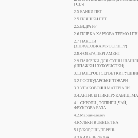
І СВЧ
2.5 БАНКИ ПЕТ
2.5.ПЛЯШКИ ПЕТ
2.5.ВІДРА РР
2.6.ПЛІВКА ХАРЧОВА ТЕРМО І ПВ
2.7 ПАКЕТИ
(ЗІП,ФАСОВКА,МУСОРНІ,РР)
2.8.ФОЛЬГА,ПЕРГАМЕНТ
2.9.ПАЛОЧКИ ДЛЯ СУШІ І ШАШЛ
(ШПАЖКИ І ЗУБОЧИСТКИ)
3.1.ПАПЕРОВІ СЕРВЕТКИ,РУШНИ
3.2.ГОСПОДАРСЬКИ ТОВАРИ
3.3.УПАКОВОЧНІ МАТЕРІАЛИ
3.4.АНТИСЕПТИКИ,РУКАВИЦІ,М
4.1.СИРОПИ , ТОПІНГИ ,ЧАЙ,
ФРУКТОВА БАЗА
4.2.Маршмелолоу
4.КУЛЬКИ BUBBLE TEA
5.ЦУКОР,СІЛЬ,ПЕРЕЦЬ
4.3.КАВА ЗЕРНОВА