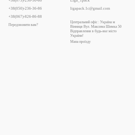
+38(073)-236-36-86
Liga_1pack
+38(050)-236-36-86
ligapack.1c@gmail.com
+38(067)-826-86-88
Центральний офіс : Україна м
Передзвонити вам?
Вінниця Вул. Максима Шимка 50
Відправлення в будь-яке місто
України!
Мапа проїзду