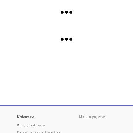
Ми в соцмережах
Клієнтам
Вхід до кабінету
Каталог товарів АлексПак