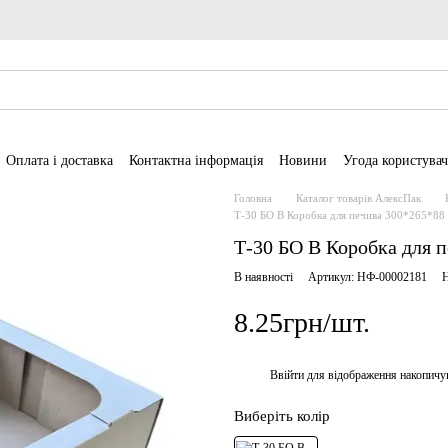
Оплата і доставка
Контактна інформація
Новини
Угода користувач
Головна
Каталог товарів АлексПак
Т-30 БО В Коробка для печива 300*265*88 
Т-30 БО В Коробка для п
В наявності
Артикул: НФ-00002181
Н
8.25грн/шт.
Ввійти
для відображення накопичу
%
Виберіть колір